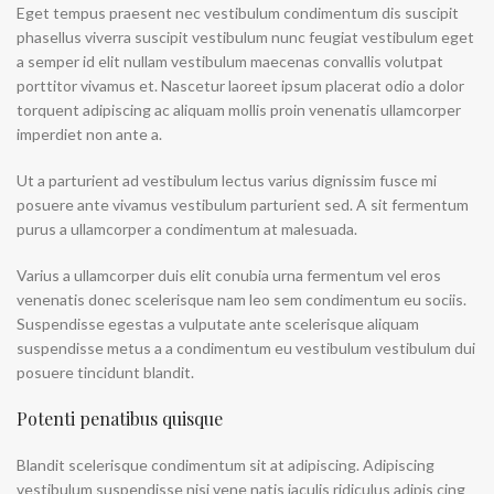
Eget tempus praesent nec vestibulum condimentum dis suscipit
phasellus viverra suscipit vestibulum nunc feugiat vestibulum eget
a semper id elit nullam vestibulum maecenas convallis volutpat
porttitor vivamus et. Nascetur laoreet ipsum placerat odio a dolor
torquent adipiscing ac aliquam mollis proin venenatis ullamcorper
imperdiet non ante a.
Ut a parturient ad vestibulum lectus varius dignissim fusce mi
posuere ante vivamus vestibulum parturient sed. A sit fermentum
purus a ullamcorper a condimentum at malesuada.
Varius a ullamcorper duis elit conubia urna fermentum vel eros
venenatis donec scelerisque nam leo sem condimentum eu sociis.
Suspendisse egestas a vulputate ante scelerisque aliquam
suspendisse metus a a condimentum eu vestibulum vestibulum dui
posuere tincidunt blandit.
Potenti penatibus quisque
Blandit scelerisque condimentum sit at adipiscing. Adipiscing
vestibulum suspendisse nisi vene natis iaculis ridiculus adipis cing