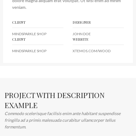
dolore magna aliquam erat volutpat. Ut wisi enim ad minim
veniam.
CLIENT
DESIGNER
MINDSPARKLE SHOP
JOHN DOE
CLIENT
WEBSITE
MINDSPARKLE SHOP
XTEMOS.COM/WOOD
PROJECT WITH DESCRIPTION
EXAMPLE
Commodo scelerisque facilisis enim ante habitant suspendisse
fringilla ad a primis malesuada curabitur ullamcorper tellus
fermentum.