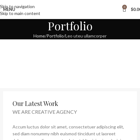
Free Worldwide Shipping
Skip to navigation
0
MENU
$
0.0
Skip to main content
Portfolio
Home
Portfolio
Leo uteu ullamcorper
Our Latest Work
WE ARE CREATIVE AGENCY
Accum luctus dolor sit amet, consectetuer adipiscing elit,
sed diam nonummy nibh euismod tincidunt ut laoreet