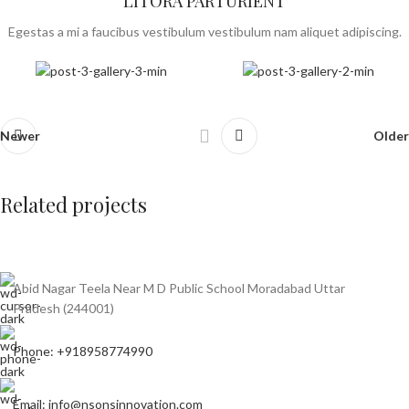
LITORA PARTURIENT
Egestas a mi a faucibus vestibulum vestibulum nam aliquet adipiscing.
Newer
Older
Related projects
Abid Nagar Teela Near M D Public School Moradabad Uttar
Suspendisse quam at vestibulum
Kitchen
Pradesh (244001)
Phone: +918958774990
Email: info@nsonsinnovation.com